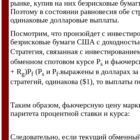
рынке, купив на них безрисковые бума
Поэтому в состоянии равновесия обе с
одинаковые долларовые выплаты.
Посмотрим, что произойдет с инвестиро
безрисковые бумаги США с доходность
Стратегия, связанная с инвестирование
обменном спотовом курсе P
и фьючерсн
s
+ R
)P
(Р
и P
.выражены в долларах за 
g
f
s
f
стратегий, одинакова ($1), то выплаты
Таким образом, фьючерсную цену марки 
паритета процентной ставки и курса:
Следовательно, если текущий обменный 