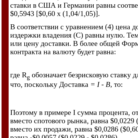
ставки в США и Германии равны соответ
$0,5943 [$0,60 х (1,04/1,05)].
В соответствии с уравнением (4) цена до
издержки владения (С) равны нулю. Тем 
или цену доставки. В более общей Форм
контракта на валюту будет равна:
где R
обозначает безрисковую ставку д
g
что, поскольку Доставка
= I - В,
то:
Поэтому в примере I сумма процента, о
вместо спотового рынка, равна $0,0229 (
вместо их продажи, равна $0,0286 ($0,6
равна -$0,0057 ($0,0229 - $0,0286).