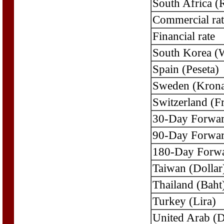
South Africa (
Commercial rat
Financial rate
South Korea (
Spain (Peseta)
Sweden (Kron
Switzerland (F
30-Day Forwa
90-Day Forwa
180-Day Forw
Taiwan (Dollar
Thailand (Baht
Turkey (Lira)
United Arab (D