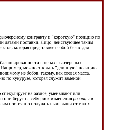
фьючерсному контракту и "короткую" позицию по
ыми датами поставки. Лицо, действующее таким
актов, которая представляет собой базис для
сбалансированности в ценах фьючерсных
в. Например, можно открыть "длинную" позицию
одимому из бобов, такому, как соевая масса.
ю по кукурузе, которая служит заменой
то спекулирует на базисе, уменьшают или
н они берут на себя риск изменения
разницы
в
ят им постоянно получать выигрыши от таких