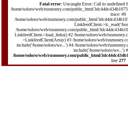
Fatal error
: Uncaught Error: Call to undefined 
/home/soloro/web/rusmoney.com/public_html/3dc44dc434b1075
trace: #0
/home/soloro/web/rusmoney.com/public_html/3dc44dc434b10
LinkfeedClient->lc_read('/hom
/home/soloro/web/rusmoney.com/public_html/3dc44dc434b1
LinkfeedClient->load_links() #2 /home/soloro/web/rusmoney.c
>LinkfeedClient(Array) #3 /home/soloro/web/rusmoney.c
include('/home/soloro/we...') #4 /home/soloro/web/rusmoney.
include('/home/soloro/we...')
/home/soloro/web/rusmoney.com/public_html/3dc44dc434b
line
277