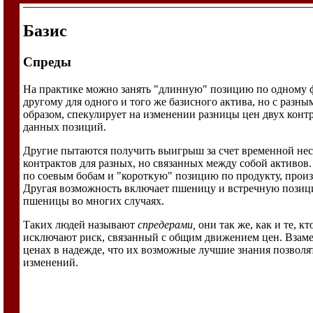
Базис
Спреды
На практике можно занять "длинную" позицию по одному 
другому для одного и того же базисного актива, но с разн
образом, спекулирует на изменении разницы цен двух контр
данных позиций.
Другие пытаются получить выигрыш за счет временной не
контрактов для разных, но связанных между собой активо
по соевым бобам и "короткую" позицию по продукту, произв
Другая возможность включает пшеницу и встречную позици
пшеницы во многих случаях.
Таких людей называют
спредерами,
они так же, как и те, к
исключают риск, связанный с общим движением цен. Взаме
ценах в надежде, что их возможные лучшие знания позвол
изменений.