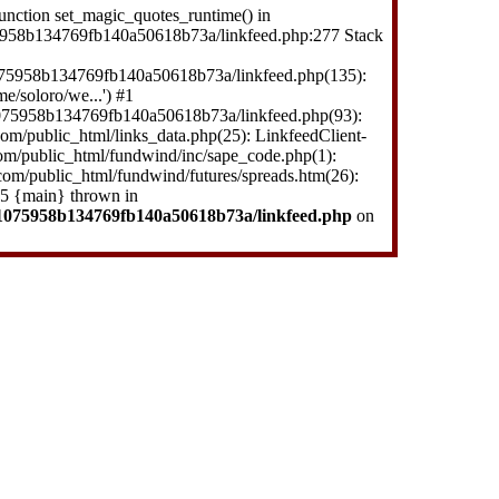
function set_magic_quotes_runtime() in
958b134769fb140a50618b73a/linkfeed.php:277 Stack
75958b134769fb140a50618b73a/linkfeed.php(135):
e/soloro/we...') #1
075958b134769fb140a50618b73a/linkfeed.php(93):
om/public_html/links_data.php(25): LinkfeedClient-
om/public_html/fundwind/inc/sape_code.php(1):
com/public_html/fundwind/futures/spreads.htm(26):
 #5 {main} thrown in
1075958b134769fb140a50618b73a/linkfeed.php
on