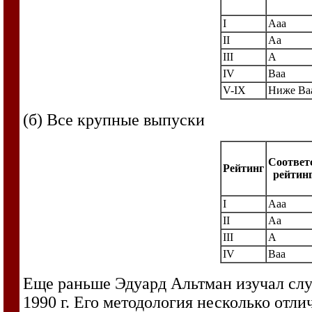
I
Ааа
II
Аа
III
А
IV
Ваа
V-IX
Ниже Ва
(б) Все крупные выпуски
Соответ
Рейтинг
рейтинг
I
Aaa
II
Aa
III
A
IV
Baa
Еще раньше Эдуард Альтман изучал слу
1990 г. Его методология несколько отл